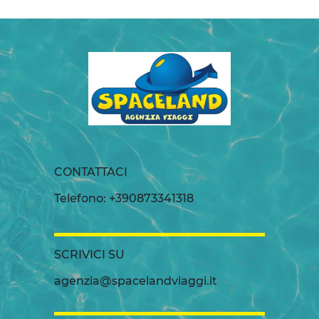
CONTATTACI
Telefono: +390873341318
SCRIVICI SU
agenzia@spacelandviaggi.it